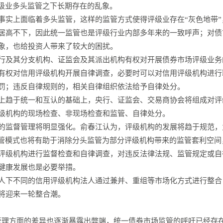
评级业多头监管之下长期存在的乱象。
事实上面临着多头监管，这样的监管方式使得评级业存在“灰色地带
居高不下，因此统一监管也是评级行业内部多年来的一致呼声；对债
象，也给投资人带来了较大的困扰。
行及其分支机构、证监会及其派出机构有权对开展债券市场评级业务
有权对信用评级机构开展自律调查，必要时可以对信用评级机构进行
罚；违反自律规则的，相关自律组织依法给予自律处分。
上趋于统一和互认的基础上，央行、证监会、交易商协会将组成对评
级机构的现场检查、非现场检查和监管、自律处分。
的监督管理将明显强化。俞春江认为，评级机构的发展将趋于规范，
监管模式也将有助于消除分头监管为部分评级机构带来的监管套利空
评级机构进行监督检查和自律调查，对违反法律法规、监管规定或自
健康发展也是必要举措。
人下不同的信用评级机构法人通过兼并、重组等市场化方式进行整合
将迎来一轮整合潮。
管理方面的差异也逐渐暴露出弊端，统一债券市场监管的呼吁已经存在