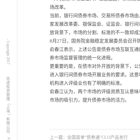
场改革。
当前，银行间债券市场、交易所债券市场由
家发展改革委、银保监会、证监会、银行间
放背景下，市场的分割、标准的不一致却成
8月27日，国务院金融稳定发展委员会召
- Copyright 2017
俞春江表示，上述公告是债券市场互联互通
券市场监督管理的统一化进程。
更重要的是，在债市对外开放的背景下，公告
进入银行间债券市场开展业务的要求。这意
信
迹
机构进入评级业也有了明确的标准。
投
资
俞春江认为，两个市场的评级资质互认意味
管
理
市场的吸引力，提升债券市场的活力。
（
上
海
）
有
限
公
司
上一篇：全国首单“债券通”CLO产品发行