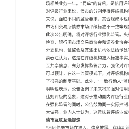
场相关业务一年。“罚单”的背后，是信用
对评级行业来说，债市的分割使得评级机构
来说，面临不同的监管要求，其合规成本也
市场和交易所债券市场评级标准不一致等现
此次公告明确，将对评级行业强化监管。央
检查，银行间市场交易商协会和证券业协会
分支机构、证监会及其派出机构依法给予处
俞春江认为，这是在评级机构准入标准事实
互共享信息、充分发挥监管合力，强化对评
可以预计，在这一监管模式下，对评级机构
了很强的制度基础。此外，“一致行动人”
明明也表示，公告强调了未来将加强对信用
违规评级的乱象，这对于推动国内评级行业
在强化监管的同时，公告鼓励同一实际控制
大做强。业内人士认为，这意味着评级业或
债市互联互通提速
“不同债券市场在准入、信息披露、存续期