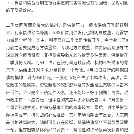
下，货基和债基近期在银行渠道的销售情况也有所回暖，呈现明显
的正反馈效应。
二季度回暖面临最大的挑战力是供给压力。债市供给旺季即将到
来，利率债供给高峰期，ABS和信用债发行也将明显放量，对需求
力量是个考验。其中，利率债在二季度是传统旺季，今年叠加了8
月底之前要完成地方债置换、专项地方债放量，信贷额度紧张导致
企业转向债市融资，非标受控导致ABS放量等多种因素，供给量在
二季度将大增。而如上述，在银行普遍缺存款、机构杠杆受限的背
景下，供给上升对需求力量将是一个考验。4月12日发行的两期国
债规模均上升为450亿元，一度对市场产生了小幅冲击。其次，监
管政策的敏感期，资管新规的深远影响及其对金融生态链的冲击不
应低估，至少是个不确定性因素，还不能轻言好于预期；再次，货
币政策在一季度偏松，但中性的态度并无本质改变，4、5月份是一
个重要的观察期，但保持基本平稳的概率较大；最后，对中美贸易
摩擦需要有打持久战的心理准备，其间市场预期会有反复，大宗商
品价格跌幅较大，随时可能存在反弹，货基快速膨胀容易引发政策
干预。但在趋势整体向好的背景下，阶段性的扰动是再次配置和把