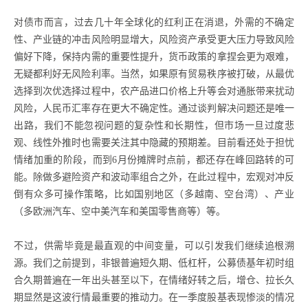
对债市而言，过去几十年全球化的红利正在消退，外需的不确定
性、产业链的冲击风险明显增大，风险资产承受更大压力导致风险
偏好下降，保持内需的重要性提升，货币政策的拿捏会更为艰难，
无疑都利好无风险利率。当然，如果原有贸易秩序被打破，从最优
选择到次优选择过程中，农产品进口价格上升等会对通胀带来扰动
风险，人民币汇率存在更大不确定性。通过谈判解决问题还是唯一
出路，我们不能忽视问题的复杂性和长期性，但市场一旦过度悲
观、线性外推时也需要关注其中隐藏的预期差。目前看还处于担忧
情绪加重的阶段，而到6月份摊牌时点前，都还存在峰回路转的可
能。除做多避险资产和波动率组合之外，在此过程中，宏观对冲反
倒有众多可操作策略，比如国别地区（多越南、空台湾）、产业
（多欧洲汽车、空中美汽车和美国零售商等）等。
不过，供需毕竟是最直观的中间变量，可以引发我们继续追根溯
源。我们之前提到，非银普遍短久期、低杠杆，公募债基年初时组
合久期普遍在一年出头甚至以下，在情绪好转之后，增仓、拉长久
期显然是这波行情最重要的推动力。在一季度股基表现惨淡的情况