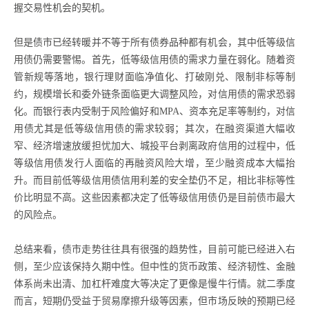
握交易性机会的契机。
但是债市已经转暖并不等于所有债券品种都有机会，其中低等级信
用债仍需要警惕。首先，低等级信用债的需求力量在弱化。随着资
管新规等落地，银行理财面临净值化、打破刚兑、限制非标等制
约，规模增长和委外链条面临更大调整风险，对信用债的需求恐弱
化。而银行表内受制于风险偏好和MPA、资本充足率等制约，对信
用债尤其是低等级信用债的需求较弱；其次，在融资渠道大幅收
窄、经济增速放缓担忧加大、城投平台剥离政府信用的过程中，低
等级信用债发行人面临的再融资风险大增，至少融资成本大幅抬
升。而目前低等级信用债信用利差的安全垫仍不足，相比非标等性
价比明显不高。这些因素都决定了低等级信用债仍是目前债市最大
的风险点。
总结来看，债市走势往往具有很强的趋势性，目前可能已经进入右
侧，至少应该保持久期中性。但中性的货币政策、经济韧性、金融
体系尚未出清、加杠杆难度大等决定了更像是慢牛行情。就二季度
而言，短期仍受益于贸易摩擦升级等因素，但市场反映的预期已经