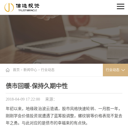
首页
>
新闻中心
>
行业动态
行业动态
债市回暖-保持久期中性
2018-04-09 17:22:00
来源：
年初以来，地缘政治波云诡谲，股市风格快速轮转、一月胜一年，
刚刚学会价值投资就遭遇了蓝筹股调整，螺纹钢等价格表现不复去
年之勇。与此对应的是债市的幸福来的有点快。