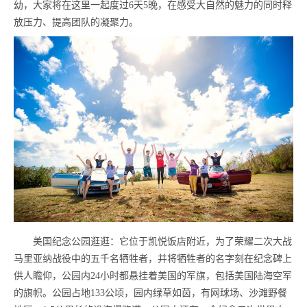
幼，大家将在这里一起度过6天5晚，在感受大自然的魅力的同时释
放压力、提高团队的凝聚力。
美国纪念公园逛逛：它位于凯悦饭店附近，为了荣耀二次大战
马里亚纳战役中的五千名牺牲者，并将牺牲者的名字刻在纪念碑上
供人瞻仰，公园内24小时都悬挂着美国的军旗，包括美国陆海空军
的旗帜。公园占地133公顷，园内绿草如茵，有网球场、沙滩野餐