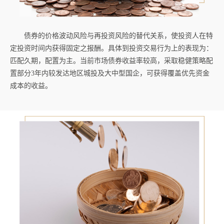
债券的价格波动风险与再投资风险的替代关系，使投资人在特
定投资时间内获得固定之报酬。具体到投资交易行为上的表现为：
匹配久期，配置为主。当前市场债券收益率较高，采取稳健策略配
置部分3年内较发达地区城投及大中型国企，可获得覆盖优先资金
成本的收益。