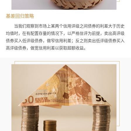
基差回归策略
当我们观察到市场上某两个信用评级之间债券的利差大于历史
均值时，在有配置存量的情况下，以严格信评为前提，卖出高评级
债券买入低评级债券，做窄信用利差；反之则卖出低评级债券买入
高评级债券，做宽信用利差以获取超额收益。